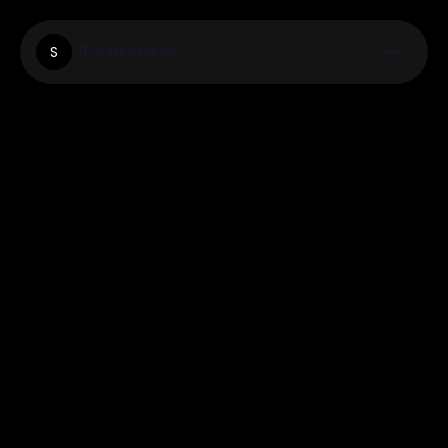
Stoutcasino
S