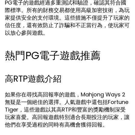
PG電子的遊戲經過多重測試和驗證，確認其符合國
際標準。所有的財務交易都使用高級加密技術，為玩
家提供安全的支付環境。這些措施不僅提升了玩家的
信任度，還有效防止了詐騙和不正當行為，使玩家可
以放心參與遊戲。
熱門PG電子遊戲推薦
高RTP遊戲介紹
如果你在尋找高回報率的遊戲，Mahjong Ways 2
無疑是一個絕佳的選擇。人氣遊戲中還包括Fortune
Tiger，這些遊戲以其高RTP和豐富的獎勵機制深受
玩家喜愛。高回報遊戲特別適合長期投注的玩家，讓
他們在享受過程的同時有高機會獲得回報。