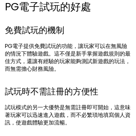
PG電子試玩的好處
免費試玩的機制
PG電子提供免費試玩的功能，讓玩家可以在無風險
的情況下體驗遊戲。這不僅是新手掌握遊戲規則的最
佳方式，還讓有經驗的玩家能夠測試新遊戲的玩法，
而無需擔心財務風險。
試玩時不需註冊的方便性
試玩模式的另一大優勢是無需註冊即可開始，這意味
著玩家可以迅速進入遊戲，而不必繁瑣地填寫個人資
訊，使遊戲體驗更加流暢。