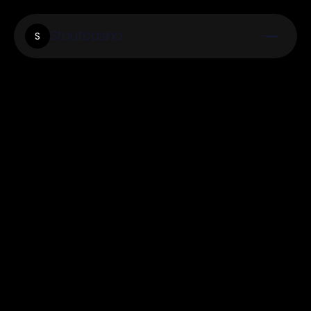
Stoutcasino
S