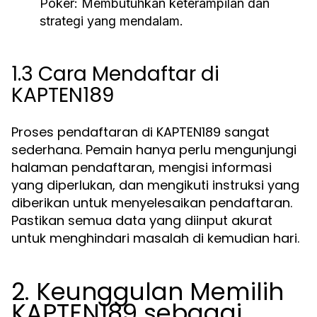
Poker:
Membutuhkan keterampilan dan
strategi yang mendalam.
1.3 Cara Mendaftar di
KAPTEN189
Proses pendaftaran di KAPTEN189 sangat
sederhana. Pemain hanya perlu mengunjungi
halaman pendaftaran, mengisi informasi
yang diperlukan, dan mengikuti instruksi yang
diberikan untuk menyelesaikan pendaftaran.
Pastikan semua data yang diinput akurat
untuk menghindari masalah di kemudian hari.
2. Keunggulan Memilih
KAPTEN189 sebagai