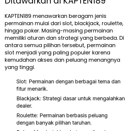
Ditawarkan di KAPTEN189
KAPTEN189 menawarkan beragam jenis
permainan mulai dari slot, blackjack, roulette,
hingga poker. Masing-masing permainan
memiliki aturan dan strategi yang berbeda. Di
antara semua pilihan tersebut, permainan
slot menjadi yang paling populer karena
kemudahan akses dan peluang menangnya
yang tinggi.
Slot:
Permainan dengan berbagai tema dan
fitur menarik.
Blackjack:
Strategi dasar untuk mengalahkan
dealer.
Roulette:
Permainan berbasis peluang
dengan banyak pilihan taruhan.