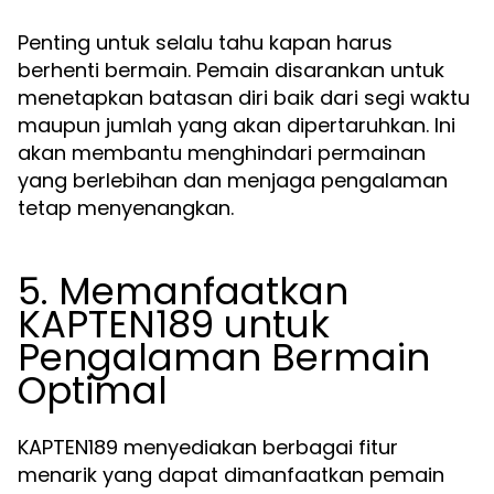
Penting untuk selalu tahu kapan harus
berhenti bermain. Pemain disarankan untuk
menetapkan batasan diri baik dari segi waktu
maupun jumlah yang akan dipertaruhkan. Ini
akan membantu menghindari permainan
yang berlebihan dan menjaga pengalaman
tetap menyenangkan.
5. Memanfaatkan
KAPTEN189 untuk
Pengalaman Bermain
Optimal
KAPTEN189 menyediakan berbagai fitur
menarik yang dapat dimanfaatkan pemain