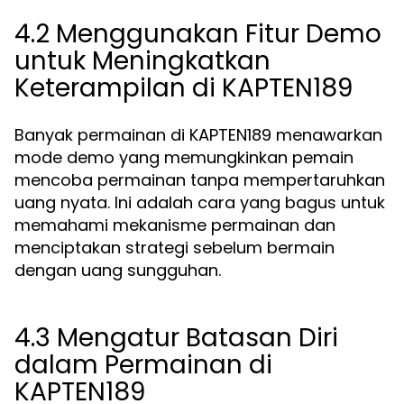
4.2 Menggunakan Fitur Demo
untuk Meningkatkan
Keterampilan di KAPTEN189
Banyak permainan di KAPTEN189 menawarkan
mode demo yang memungkinkan pemain
mencoba permainan tanpa mempertaruhkan
uang nyata. Ini adalah cara yang bagus untuk
memahami mekanisme permainan dan
menciptakan strategi sebelum bermain
dengan uang sungguhan.
4.3 Mengatur Batasan Diri
dalam Permainan di
KAPTEN189