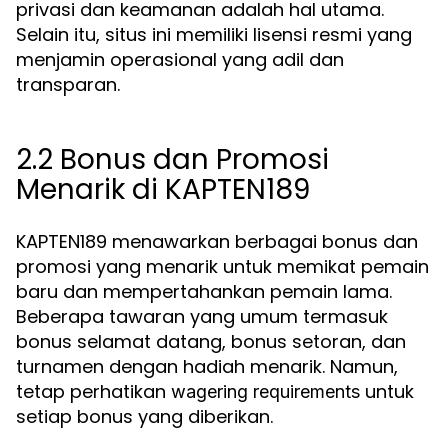
privasi dan keamanan adalah hal utama.
Selain itu, situs ini memiliki lisensi resmi yang
menjamin operasional yang adil dan
transparan.
2.2 Bonus dan Promosi
Menarik di KAPTEN189
KAPTEN189 menawarkan berbagai bonus dan
promosi yang menarik untuk memikat pemain
baru dan mempertahankan pemain lama.
Beberapa tawaran yang umum termasuk
bonus selamat datang, bonus setoran, dan
turnamen dengan hadiah menarik. Namun,
tetap perhatikan
untuk
wagering requirements
setiap bonus yang diberikan.