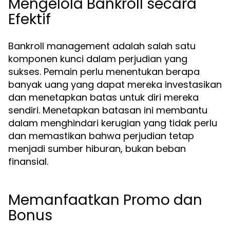
Mengelola Bankroll secara
Efektif
Bankroll management adalah salah satu
komponen kunci dalam perjudian yang
sukses. Pemain perlu menentukan berapa
banyak uang yang dapat mereka investasikan
dan menetapkan batas untuk diri mereka
sendiri. Menetapkan batasan ini membantu
dalam menghindari kerugian yang tidak perlu
dan memastikan bahwa perjudian tetap
menjadi sumber hiburan, bukan beban
finansial.
Memanfaatkan Promo dan
Bonus