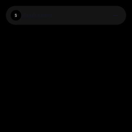
Stoutcasino
S