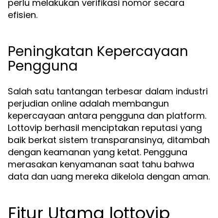
perlu melakukan verifikasi nomor secara
efisien.
Peningkatan Kepercayaan
Pengguna
Salah satu tantangan terbesar dalam industri
perjudian online adalah membangun
kepercayaan antara pengguna dan platform.
Lottovip berhasil menciptakan reputasi yang
baik berkat sistem transparansinya, ditambah
dengan keamanan yang ketat. Pengguna
merasakan kenyamanan saat tahu bahwa
data dan uang mereka dikelola dengan aman.
Fitur Utama lottovip