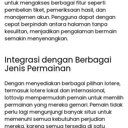
untuk mengakses berbagai fitur seperti
pembelian tiket, pemeriksaan hasil, dan
manajemen akun. Pengguna dapat dengan
cepat berpindah antara halaman tanpa
kesulitan, menjadikan pengalaman bermain
semakin menyenangkan.
Integrasi dengan Berbagai
Jenis Permainan
Dengan menyediakan berbagai pilihan lotere,
termasuk lotere lokal dan internasional,
lottovip mempermudah pemain untuk memilih
permainan yang mereka gemari. Pemain tidak
perlu lagi mengunjungi banyak situs untuk
memenuhi semua kebutuhan perjudian
mereka, karena semua tersedia di satu