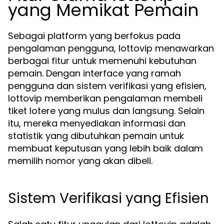
yang Memikat Pemain
Sebagai platform yang berfokus pada
pengalaman pengguna, lottovip menawarkan
berbagai fitur untuk memenuhi kebutuhan
pemain. Dengan interface yang ramah
pengguna dan sistem verifikasi yang efisien,
lottovip memberikan pengalaman membeli
tiket lotere yang mulus dan langsung. Selain
itu, mereka menyediakan informasi dan
statistik yang dibutuhkan pemain untuk
membuat keputusan yang lebih baik dalam
memilih nomor yang akan dibeli.
Sistem Verifikasi yang Efisien