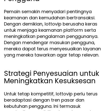
Pemain semakin menyadari pentingnya
keamanan dan kemudahan bertransaksi.
Dengan demikian, lottovip berusaha keras
untuk menjaga keamanan platform serta
meningkatkan pengalaman penggunanya.
Dengan mendengar masukan pengguna,
mereka dapat terus menyesuaikan layanan
yang mereka tawarkan agar tetap relevan.
Strategi Penyesuaian untuk
Meningkatkan Kesuksesan
Untuk tetap kompetitif, lottovip perlu terus
beradaptasi dengan tren pasar dan
kebutuhan pengguna. Ini termasuk