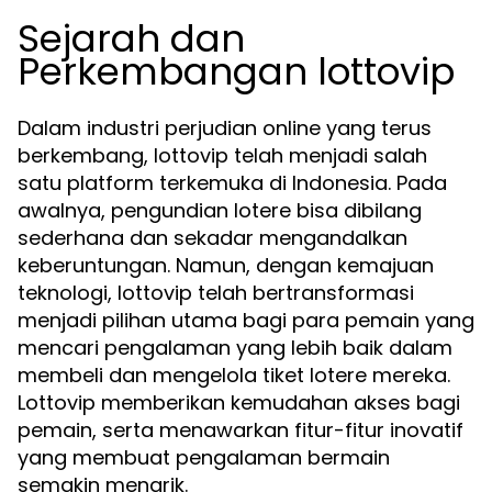
Sejarah dan
Perkembangan lottovip
Dalam industri perjudian online yang terus
berkembang, lottovip telah menjadi salah
satu platform terkemuka di Indonesia. Pada
awalnya, pengundian lotere bisa dibilang
sederhana dan sekadar mengandalkan
keberuntungan. Namun, dengan kemajuan
teknologi, lottovip telah bertransformasi
menjadi pilihan utama bagi para pemain yang
mencari pengalaman yang lebih baik dalam
membeli dan mengelola tiket lotere mereka.
Lottovip memberikan kemudahan akses bagi
pemain, serta menawarkan fitur-fitur inovatif
yang membuat pengalaman bermain
semakin menarik.