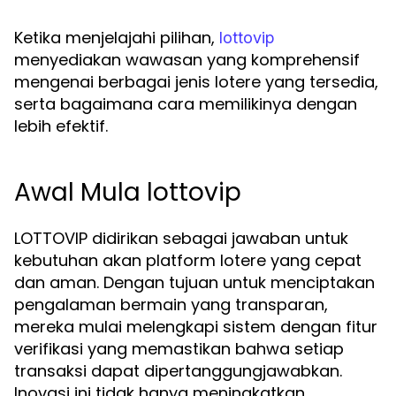
Ketika menjelajahi pilihan,
lottovip
menyediakan wawasan yang komprehensif
mengenai berbagai jenis lotere yang tersedia,
serta bagaimana cara memilikinya dengan
lebih efektif.
Awal Mula lottovip
LOTTOVIP didirikan sebagai jawaban untuk
kebutuhan akan platform lotere yang cepat
dan aman. Dengan tujuan untuk menciptakan
pengalaman bermain yang transparan,
mereka mulai melengkapi sistem dengan fitur
verifikasi yang memastikan bahwa setiap
transaksi dapat dipertanggungjawabkan.
Inovasi ini tidak hanya meningkatkan