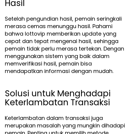
Hasil
Setelah pengundian hasil, pemain seringkali
merasa cemas menunggu hasil. Pahami
bahwa lottovip memberikan update yang
cepat dan tepat mengenai hasil, sehingga
pemain tidak perlu merasa tertekan. Dengan
menggunakan sistem yang baik dalam
memverifikasi hasil, pemain bisa
mendapatkan informasi dengan mudah.
Solusi untuk Menghadapi
Keterlambatan Transaksi
Keterlambatan dalam transaksi juga
merupakan masalah yang mungkin dihadapi
pemain. Penting untuk memilih metode