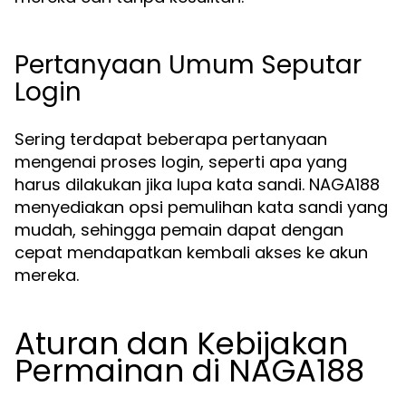
Pertanyaan Umum Seputar
Login
Sering terdapat beberapa pertanyaan
mengenai proses login, seperti apa yang
harus dilakukan jika lupa kata sandi. NAGA188
menyediakan opsi pemulihan kata sandi yang
mudah, sehingga pemain dapat dengan
cepat mendapatkan kembali akses ke akun
mereka.
Aturan dan Kebijakan
Permainan di NAGA188