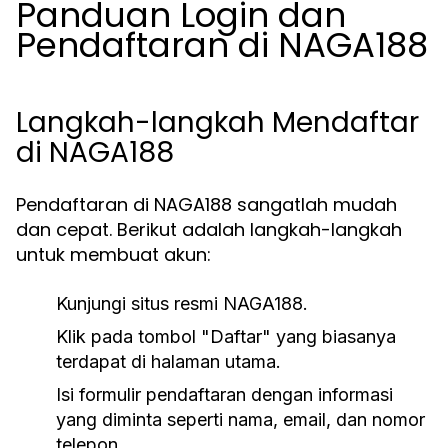
Panduan Login dan
Pendaftaran di NAGA188
Langkah-langkah Mendaftar
di NAGA188
Pendaftaran di NAGA188 sangatlah mudah
dan cepat. Berikut adalah langkah-langkah
untuk membuat akun:
Kunjungi situs resmi NAGA188.
Klik pada tombol "Daftar" yang biasanya
terdapat di halaman utama.
Isi formulir pendaftaran dengan informasi
yang diminta seperti nama, email, dan nomor
telepon.