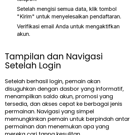
Setelah mengisi semua data, klik tombol
"Kirim" untuk menyelesaikan pendaftaran.
Verifikasi email Anda untuk mengaktifkan
akun.
Tampilan dan Navigasi
Setelah Login
Setelah berhasil login, pemain akan
disuguhkan dengan dasbor yang informatif,
menampilkan saldo akun, promosi yang
tersedia, dan akses cepat ke berbagai jenis
permainan. Navigasi yang simpel
memungkinkan pemain untuk berpindah antar
permainan dan menemukan apa yang
mereka cari tanpa kesulitan.