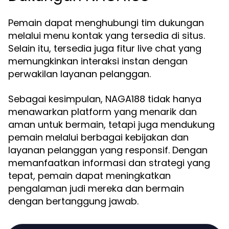
Pemain dapat menghubungi tim dukungan
melalui menu kontak yang tersedia di situs.
Selain itu, tersedia juga fitur live chat yang
memungkinkan interaksi instan dengan
perwakilan layanan pelanggan.
Sebagai kesimpulan, NAGA188 tidak hanya
menawarkan platform yang menarik dan
aman untuk bermain, tetapi juga mendukung
pemain melalui berbagai kebijakan dan
layanan pelanggan yang responsif. Dengan
memanfaatkan informasi dan strategi yang
tepat, pemain dapat meningkatkan
pengalaman judi mereka dan bermain
dengan bertanggung jawab.