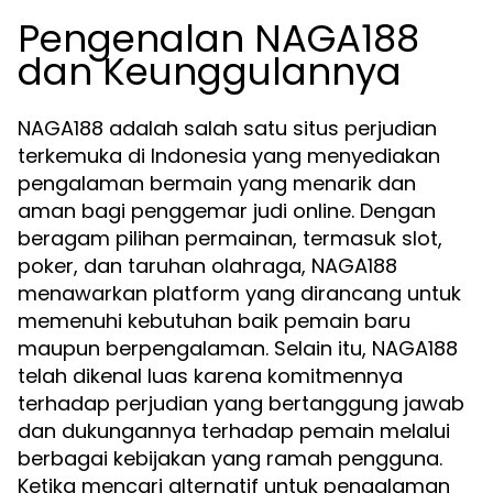
Pengenalan NAGA188
dan Keunggulannya
NAGA188 adalah salah satu situs perjudian
terkemuka di Indonesia yang menyediakan
pengalaman bermain yang menarik dan
aman bagi penggemar judi online. Dengan
beragam pilihan permainan, termasuk slot,
poker, dan taruhan olahraga, NAGA188
menawarkan platform yang dirancang untuk
memenuhi kebutuhan baik pemain baru
maupun berpengalaman. Selain itu, NAGA188
telah dikenal luas karena komitmennya
terhadap perjudian yang bertanggung jawab
dan dukungannya terhadap pemain melalui
berbagai kebijakan yang ramah pengguna.
Ketika mencari alternatif untuk pengalaman