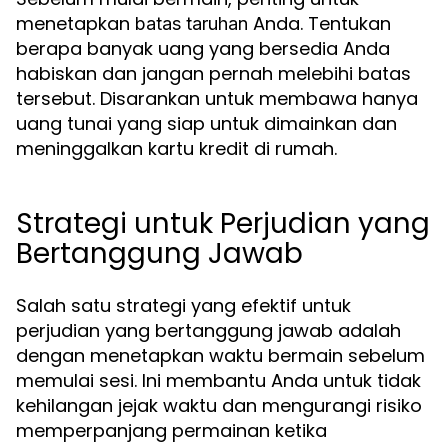
menetapkan
Anda. Tentukan
batas taruhan
berapa banyak uang yang bersedia Anda
habiskan dan jangan pernah melebihi batas
tersebut. Disarankan untuk membawa hanya
uang tunai yang siap untuk dimainkan dan
meninggalkan kartu kredit di rumah.
Strategi untuk Perjudian yang
Bertanggung Jawab
Salah satu strategi yang efektif untuk
perjudian yang bertanggung jawab adalah
dengan menetapkan waktu bermain sebelum
memulai sesi. Ini membantu Anda untuk tidak
kehilangan jejak waktu dan mengurangi risiko
memperpanjang permainan ketika