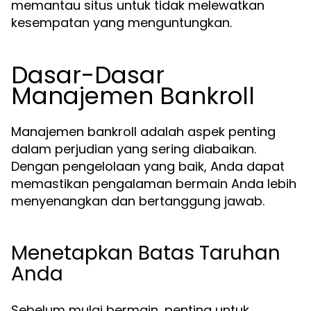
memantau situs untuk tidak melewatkan
kesempatan yang menguntungkan.
Dasar-Dasar
Manajemen Bankroll
Manajemen bankroll adalah aspek penting
dalam perjudian yang sering diabaikan.
Dengan pengelolaan yang baik, Anda dapat
memastikan pengalaman bermain Anda lebih
menyenangkan dan bertanggung jawab.
Menetapkan Batas Taruhan
Anda
Sebelum mulai bermain, penting untuk