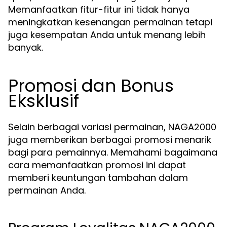
Memanfaatkan fitur-fitur ini tidak hanya
meningkatkan kesenangan permainan tetapi
juga kesempatan Anda untuk menang lebih
banyak.
Promosi dan Bonus
Eksklusif
Selain berbagai variasi permainan, NAGA2000
juga memberikan berbagai promosi menarik
bagi para pemainnya. Memahami bagaimana
cara memanfaatkan promosi ini dapat
memberi keuntungan tambahan dalam
permainan Anda.