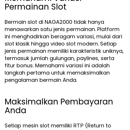
Permainan Slot
Bermain slot di NAGA2000 tidak hanya
menawarkan satu jenis permainan. Platform
ini menghadirkan beragam variasi, mulai dari
slot klasik hingga video slot modern. Setiap
jenis permainan memiliki karakteristik uniknya,
termasuk jumlah gulungan, paylines, serta
fitur bonus. Memahami variasi ini adalah
langkah pertama untuk memaksimalkan
pengalaman bermain Anda.
Maksimalkan Pembayaran
Anda
Setiap mesin slot memiliki
(Return to
RTP