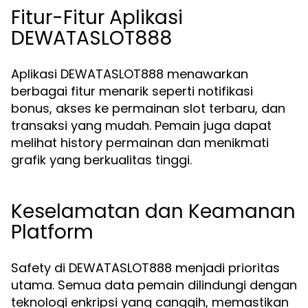
Fitur-Fitur Aplikasi
DEWATASLOT888
Aplikasi DEWATASLOT888 menawarkan
berbagai fitur menarik seperti notifikasi
bonus, akses ke permainan slot terbaru, dan
transaksi yang mudah. Pemain juga dapat
melihat history permainan dan menikmati
grafik yang berkualitas tinggi.
Keselamatan dan Keamanan
Platform
Safety di DEWATASLOT888 menjadi prioritas
utama. Semua data pemain dilindungi dengan
teknologi enkripsi yang canggih, memastikan