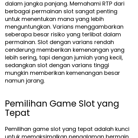
dalam jangka panjang. Memahami RTP dari
berbagai permainan slot sangat penting
untuk menentukan mana yang lebih
menguntungkan. Varians menggambarkan
seberapa besar risiko yang terlibat dalam
permainan. Slot dengan varians rendah
cenderung memberikan kemenangan yang
lebih sering, tapi dengan jumlah yang kecil,
sedangkan slot dengan varians tinggi
mungkin memberikan kemenangan besar
namun jarang.
Pemilihan Game Slot yang
Tepat
Pemilihan game slot yang tepat adalah kunci
untuk memaksimalkan pengalaman bermain.