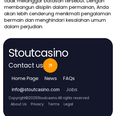
tidak melanggar batasan tersebut. Dengan
membangun disiplin dalam permainan, Anda
akan lebih cenderung menikmati pengalaman
bermain dan menghindari kesalahan umum
dalam perjudian.
Stoutcasino
Contact us
Home Page
News
FAQs
Jobs
info
@
stoutcasino.com
Copyright
©
2026
Stoutcasino
.
All rights reserved
About Us
Privacy
Terms
Legal