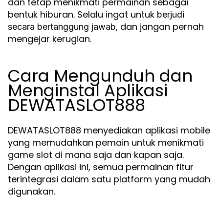
dan tetap menikmati permainan sebagai
bentuk hiburan. Selalu ingat untuk
berjudi
, dan jangan pernah
secara bertanggung jawab
mengejar kerugian.
Cara Mengunduh dan
Menginstal Aplikasi
DEWATASLOT888
DEWATASLOT888 menyediakan aplikasi mobile
yang memudahkan pemain untuk menikmati
game slot di mana saja dan kapan saja.
Dengan aplikasi ini, semua permainan fitur
terintegrasi dalam satu platform yang mudah
digunakan.