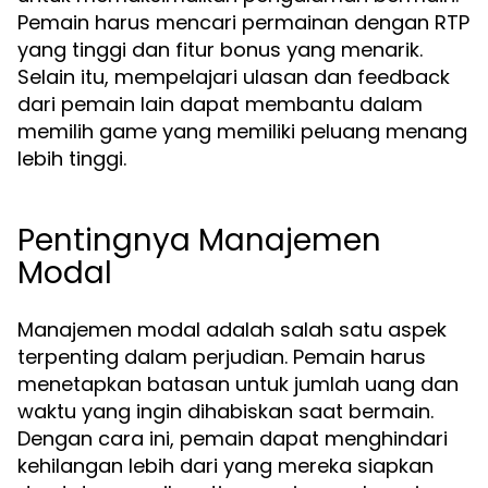
Pemain harus mencari permainan dengan RTP
yang tinggi dan fitur bonus yang menarik.
Selain itu, mempelajari ulasan dan feedback
dari pemain lain dapat membantu dalam
memilih game yang memiliki peluang menang
lebih tinggi.
Pentingnya Manajemen
Modal
Manajemen modal adalah salah satu aspek
terpenting dalam perjudian. Pemain harus
menetapkan batasan untuk jumlah uang dan
waktu yang ingin dihabiskan saat bermain.
Dengan cara ini, pemain dapat menghindari
kehilangan lebih dari yang mereka siapkan