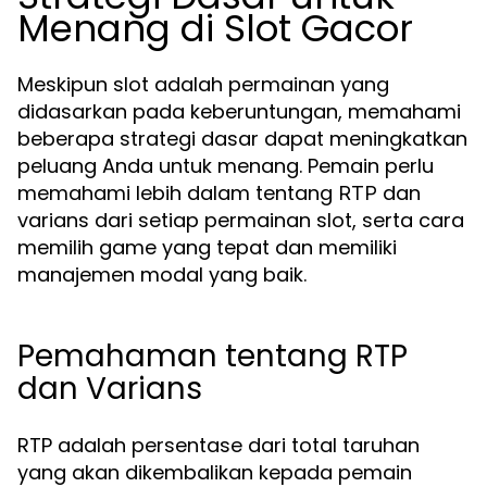
Menang di Slot Gacor
Meskipun slot adalah permainan yang
didasarkan pada keberuntungan, memahami
beberapa strategi dasar dapat meningkatkan
peluang Anda untuk menang. Pemain perlu
memahami lebih dalam tentang
dan
RTP
varians dari setiap permainan slot, serta cara
memilih game yang tepat dan memiliki
manajemen modal yang baik.
Pemahaman tentang RTP
dan Varians
RTP adalah persentase dari total taruhan
yang akan dikembalikan kepada pemain