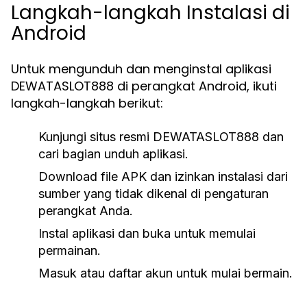
Langkah-langkah Instalasi di
Android
Untuk mengunduh dan menginstal aplikasi
DEWATASLOT888 di perangkat Android, ikuti
langkah-langkah berikut:
Kunjungi situs resmi DEWATASLOT888 dan
cari bagian unduh aplikasi.
Download file APK dan izinkan instalasi dari
sumber yang tidak dikenal di pengaturan
perangkat Anda.
Instal aplikasi dan buka untuk memulai
permainan.
Masuk atau daftar akun untuk mulai bermain.